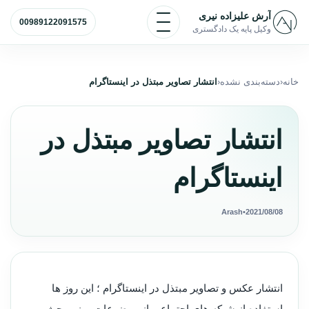
رش به محتوا
باز و بسته کردن منو
آرش علیزاده نیری
00989122091575
وکیل پایه یک دادگستری
خانه
دسته‌بندی نشده
انتشار تصاویر مبتذل در اینستاگرام
انتشار تصاویر مبتذل در
اینستاگرام
Arash
•
2021/08/08
انتشار عکس و تصاویر مبتذل در اینستاگرام ؛ این روز ها
استفاده از شبکه های اجتماعی از موضوعات روز و بحث