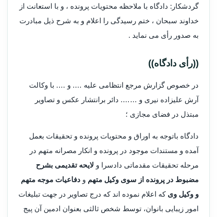
گردشکار: دادگاه با ملاحظه محتویات پرونده ، و با استعانت از
خداوند سبحان ، ختم رسیدگی را اعلام و به شرح ذیل مبادرت
به صدور رأی می نماید .
((رأی دادگاه))
در خصوص گزارش مرجع انتظامی علیه …. و …. با وکالت
آرش علیزاده نیری و ……. دائر برانتشار عکس و تصاویر
مبتذل در فضای مجازی ؛
دادگاه باتوجه به اوراق و محتویات پرونده و تحقیقات بعمل
آمده و مستندات موجود در پرونده و انکار مصرانه متهم در
مرحله تحقیقات مقدماتی دادسرا و
لایحه تقدیمی بشرح
مضبوط در پرونده از سوی وکیل متهم
و
دفاعیات موجه متهم
و وکیل وی
که اعلام نموده اند که درج تصاویر در جهت تبلیغات
امور زیبایی بانوان، توسط شخص ثالثی بعنوان ادمین آن پیج