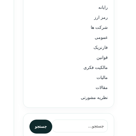
رایانه
رمز ارز
شرکت ها
عمومی
فارنزیک
قوانین
مالکیت فکری
مالیات
مقالات
نظریه مشورتی
جستجو برای:
جستجو