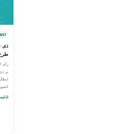
0/17
ذی ن
طرح 
رأی ا
بر ذی
ابطال
کشور
ادامه