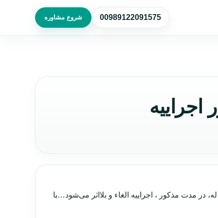
00989122091575
شروع مشاوره
اجراییه
، در مدت مذکور ، اجراییه الغاء و بلااثر می‌شود…با