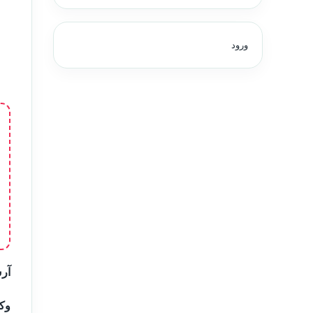
ورود
آرش
وکی