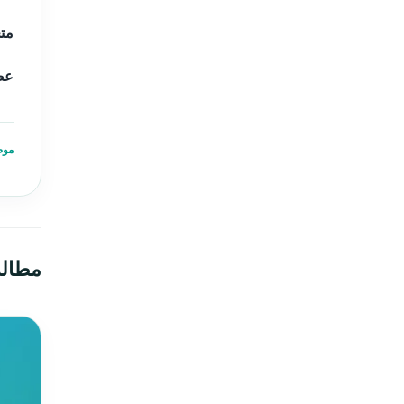
مت
عضو
موض
مطال