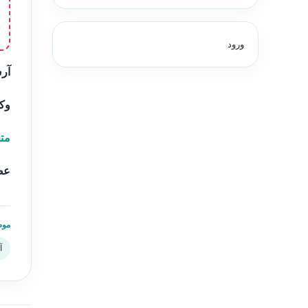
ورود
آرش
وکی
مت
عضو
موض
آ