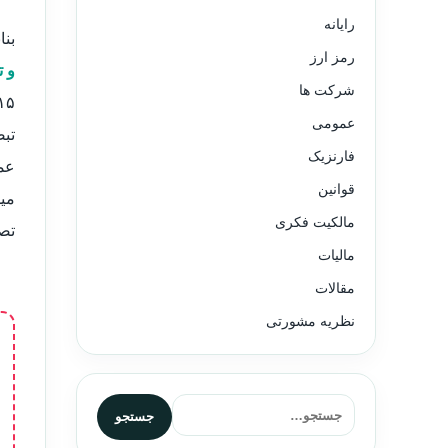
رایانه
بنا
رمز ارز
و ت
شرکت ها
عمومی
فارنزیک
عم
قوانین
می
مالکیت فکری
تصو
مالیات
مقالات
نظریه مشورتی
جستجو برای:
جستجو