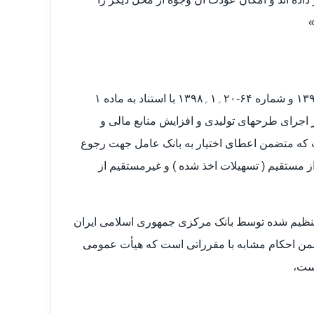
»
هیأت عمومی دیوان عدالت اداری براساس آرای شماره ۱۲۸۵-۲۰؍۱۱؍۱۳۹۴ و شماره ۶۴-۲۰؍۱؍۱۳۹۸ با استناد به ماده ۱
اجرای طرحهای تولیدی و افزایش منابع مالی و
ی صادر کرده است که متضمن اعطای اختیار به بانک عامل جهت رجوع
 مستقیم ( تسهیلات اخذ شده ) و غیرمستقیم از
ی تنظیم شده توسط بانک مرکزی جمهوری اسلامی ایران
ن احکام مشابه با مقرراتی است که هیأت عمومی
است،