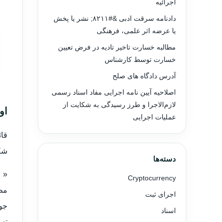
اجرائیه
دادنامه سرقت ادبی &#۸۲۱۱; نشر یا پخش
یا عرضه اثر علمی، فرهنگی
مطالبه خسارت تاخیر تادیه در فرض تعیین
خسارت توسط کارشناس
آدرس دادگاه های صلح
اصلاحیه آیین نامه اجرایی مفاد اسناد رسمی
لازم‌الاجرا و طرز رسیدگی به شکایت از
اول
عملیات اجرایی
شکا
دسته‌ها
« ا
Cryptocurrency
مطا
اجرای ثبت
جوا
اسناد
تسه