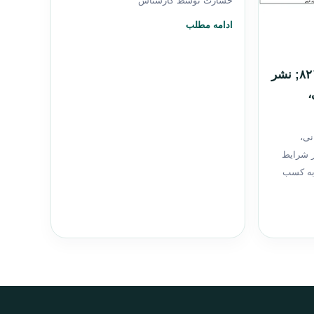
خسارت توسط کارشناس
ادامه مطلب
دادنامه سرقت ادبی &#۸۲۱۱; نشر
،
نی،
ز شرایط
به کسب