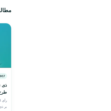
مطال
0/17
ذی ن
طرح 
رأی ا
بر ذی