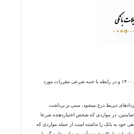
قائم مقام دبیر شورای نگهبان به موجب نامه شماره ۲۸۸۱۵؍۱۰۲-۲۷؍۹؍۱۴۰۰ و در رابطه با جنبه شرعی مقررات مورد
ردادهای ذیربط درج میشود، مبنی بر برداشت
و ضامنین، در مواردی که شخص اختیاردهنده شرعا
دهی خود به بانک را نداشته است از جمله مواردی که
داده اند و امکان عودت آن وجوه از محل دیگر را