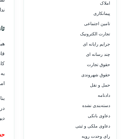
املاک
ندا
پیمانکاری
تامین اجتماعی
ثان
تجارت الکترونیک
جرایم رایانه ای
قان
چند رسانه ای
حقوق تجارت
به 
حقوق شهروندی
امو
حمل و نقل
دادنامه
بنا
دسته‌بندی نشده
در
دعاوی بانکی
دیو
دعاوی ملکی و ثبتی
حذ
رای وحدت رویه