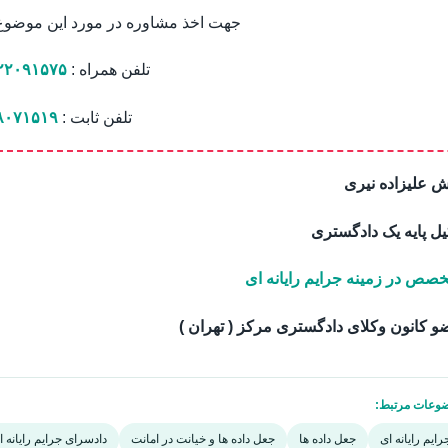
جهت اخذ مشاوره در مورد این موضوع ب
تلفن همراه :
۲۲۰۹۱۵۷۵
تلفن ثابت :
۸۰۷۱۵۱۹
 علیزاده نیری
ل پایه یک دادگستری
صص در زمینه جرایم رایانه ای
 کانون وکلای دادگستری مرکز ( تهران )
وعات مرتبط:
رایم رایانه ای
جعل داده ها
جعل داده ها و خیانت در امانت
دادسرای جرایم رایانه ا