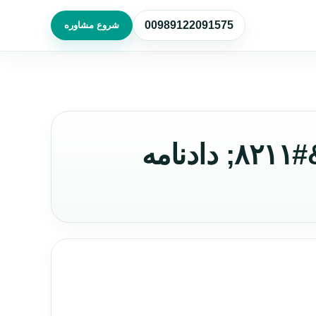
00989122091575
شروع مشاوره
مه