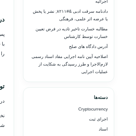
اجرائیه
دادنامه سرقت ادبی &#۸۲۱۱; نشر یا پخش
در
یا عرضه اثر علمی، فرهنگی
مطالبه خسارت تاخیر تادیه در فرض تعیین
پس 
خسارت توسط کارشناس
با
آدرس دادگاه های صلح
را 
اصلاحیه آیین نامه اجرایی مفاد اسناد رسمی
لازم‌الاجرا و طرز رسیدگی به شکایت از
عملیات اجرایی
تو
دسته‌ها
در 
Cryptocurrency
نخس
اجرای ثبت
شد
اسناد