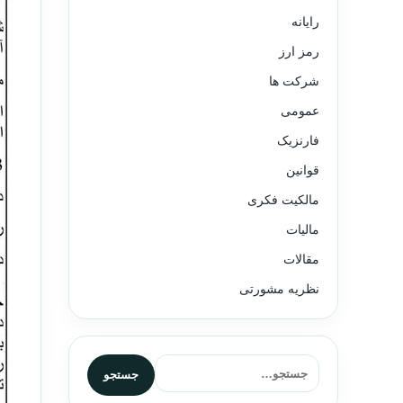
رایانه
رمز ارز
شرکت ها
عمومی
فارنزیک
قوانین
مالکیت فکری
مالیات
مقالات
نظریه مشورتی
جستجو برای:
جستجو