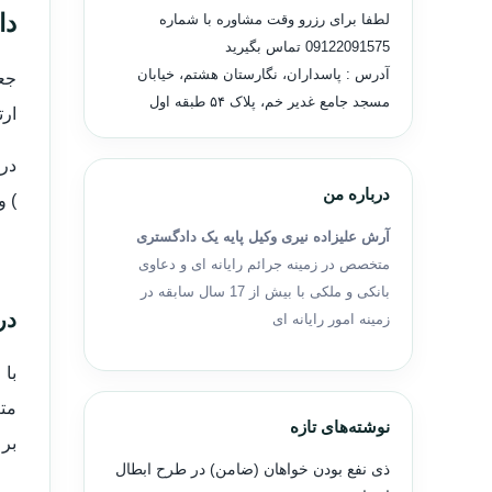
دا
لطفا برای رزرو وقت مشاوره با شماره
09122091575
تماس بگیرید
آدرس : پاسداران، نگارستان هشتم، خیابان
جعل
مسجد جامع غدیر خم، پلاک ۵۴ طبقه اول
ارت
در 
درباره من
) و
آرش علیزاده نیری وکیل پایه یک دادگستری
متخصص در زمینه جرائم رایانه ای و دعاوی
بانکی و ملکی با بیش از 17 سال سابقه در
در
زمینه امور رایانه ای
با 
مت
نوشته‌های تازه
بر 
ذی نفع بودن خواهان (ضامن) در طرح ابطال