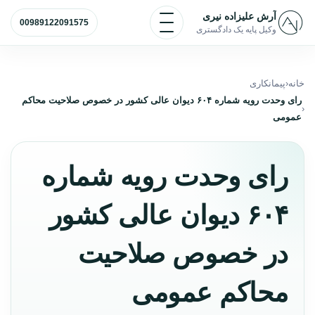
رش به محتوا
باز و بسته کردن منو
آرش علیزاده نیری
00989122091575
وکیل پایه یک دادگستری
خانه
پیمانکاری
رای و‌حدت‌ رو‌یه شماره ۶۰۴ دیوان عالی کشور در خصوص صلاحیت محاکم
عمومی
رای و‌حدت‌ رو‌یه شماره
۶۰۴ دیوان عالی کشور
در خصوص صلاحیت
محاکم عمومی