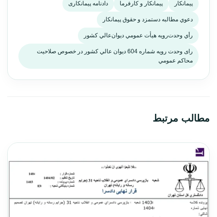
پیمانکار
پیمانکار و کارفرما
دادنامه پیمانکاری
دعوي مطالبه دستمزد و حقوق پيمانكار
رأي و‌حدت‌رو‌يه هيأت عمومي ديوان‌عالي كشور
رای و‌حدت‌ رو‌يه شماره 604 ديوان عالي كشور در خصوص صلاحيت
محاكم عمومي
مطالب مرتبط