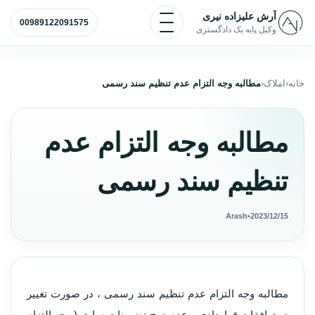
رش به محتوا
باز و بسته کردن منو
آرش علیزاده نیری
00989122091575
وکیل پایه یک دادگستری
خانه
املاک
مطالبه وجه التزام عدم تنظیم سند رسمی
مطالبه وجه التزام عدم
تنظیم سند رسمی
Arash
•
2023/12/15
مطالبه وجه التزام عدم تنظیم سند رسمی ، در صورت تغییر
در توافقات قراردادی و عدم درج تضمینات سابق ( وجه التزام