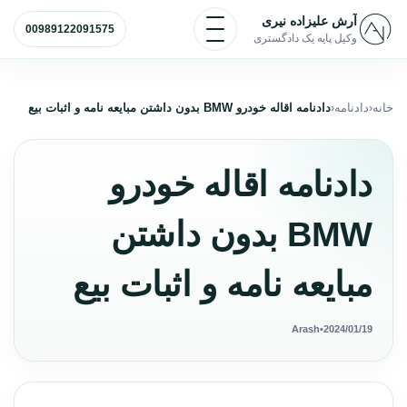
رش به محتوا
باز و بسته کردن منو
آرش علیزاده نیری
00989122091575
وکیل پایه یک دادگستری
خانه
دادنامه
دادنامه اقاله خودرو BMW بدون داشتن مبایعه نامه و اثبات بیع
دادنامه اقاله خودرو
BMW بدون داشتن
مبایعه نامه و اثبات بیع
Arash
•
2024/01/19