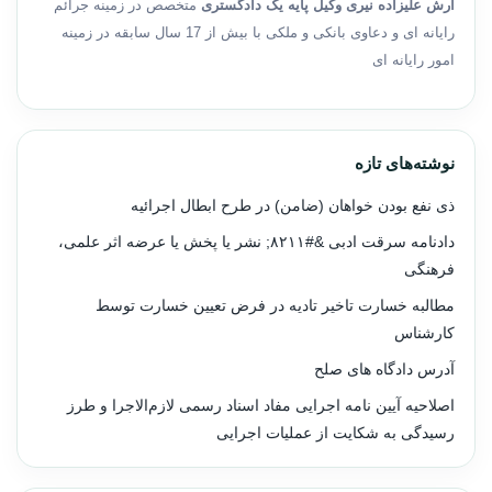
آرش علیزاده نیری وکیل پایه یک دادگستری
متخصص در زمینه جرائم
رایانه ای و دعاوی بانکی و ملکی با بیش از 17 سال سابقه در زمینه
امور رایانه ای
نوشته‌های تازه
ذی نفع بودن خواهان (ضامن) در طرح ابطال اجرائیه
دادنامه سرقت ادبی &#۸۲۱۱; نشر یا پخش یا عرضه اثر علمی،
فرهنگی
مطالبه خسارت تاخیر تادیه در فرض تعیین خسارت توسط
کارشناس
آدرس دادگاه های صلح
اصلاحیه آیین نامه اجرایی مفاد اسناد رسمی لازم‌الاجرا و طرز
رسیدگی به شکایت از عملیات اجرایی