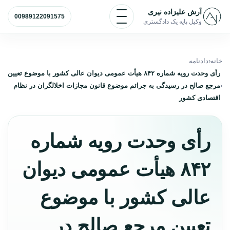
رش به محتوا
باز و بسته کردن منو
آرش علیزاده نیری
00989122091575
وکیل پایه یک دادگستری
خانه
دادنامه
رأی وحدت رویه شماره ۸۴۲ هیأت عمومی دیوان عالی کشور با موضوع تعیین
مرجع صالح در رسیدگی به جرائم موضوع قانون مجازات اخلالگران در نظام
اقتصادی کشور
رأی وحدت رویه شماره
۸۴۲ هیأت عمومی دیوان
عالی کشور با موضوع
تعیین مرجع صالح در