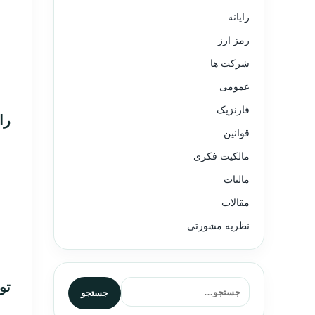
رایانه
رمز ارز
شرکت ها
عمومی
فارنزیک
را
قوانین
مالکیت فکری
مالیات
مقالات
نظریه مشورتی
تو
جستجو برای:
جستجو