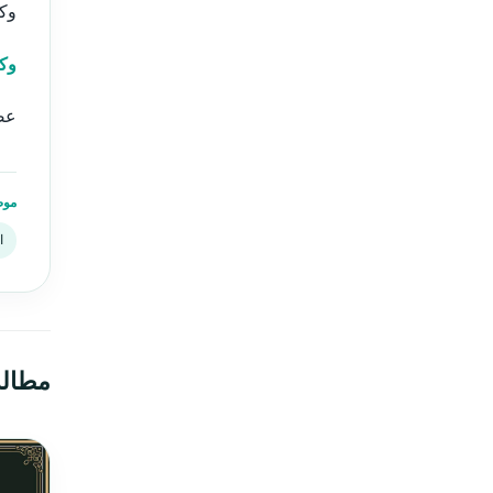
وکی
وک
عض
موض
ا
مطال