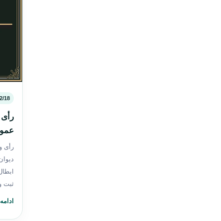
2/18
عموم
دیوان
ابطال
ثبت و
ادامه