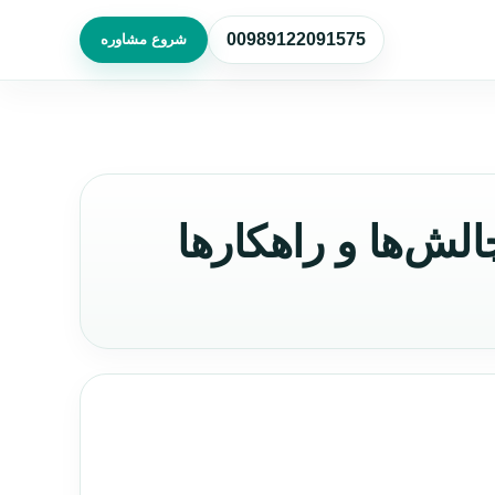
00989122091575
شروع مشاوره