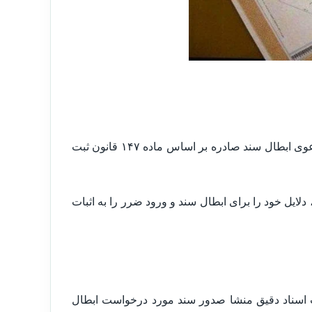
دادگاه عمومی حقوقی محل وقوع ملک، مرجع صالح برای رسیدگی به دعوی ابطال سند صادره بر اساس ماده ۱۴۷ قانون ثبت
ایل خود را برای ابطال سند و ورود ضرر را به اثبات
۱۴ و ۱۴۸ قانون ثبت می بایست اسناد دقیق منشا صدور سند مورد درخواست ابطال