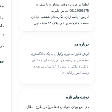
لطفا برای رزرو وقت مشاوره با شماره
مقد
09122091575
تماس بگیرید
آدرس : پاسداران، نگارستان هشتم، خیابان
مسجد جامع غدیر خم، پلاک ۵۴ طبقه اول
داش
با 
درباره من
در 
آرش علیزاده نیری وکیل پایه یک دادگستری
مو
متخصص در زمینه جرائم رایانه ای و دعاوی
بانکی و ملکی با بیش از 17 سال سابقه در
زمینه امور رایانه ای
نوشته‌های تازه
ذی نفع بودن خواهان (ضامن) در طرح ابطال