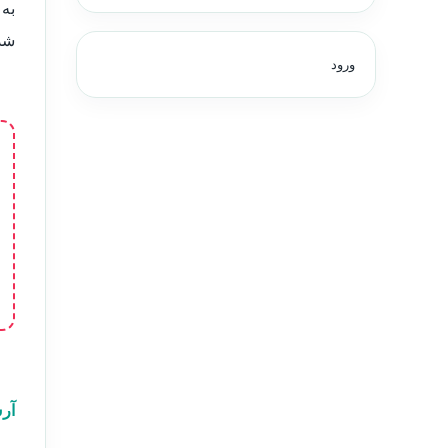
به 
شد
ورود
آرش