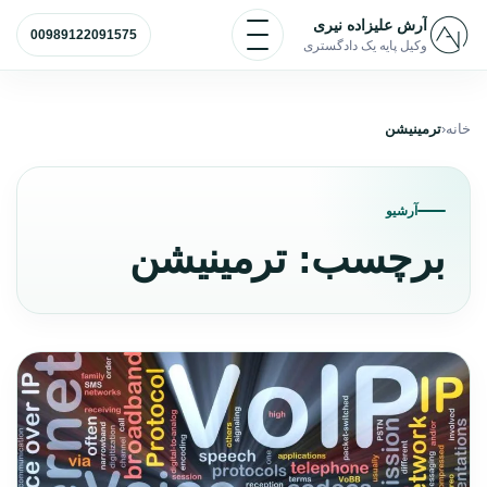
رش به محتوا
باز و بسته کردن منو
آرش علیزاده نیری
00989122091575
وکیل پایه یک دادگستری
خانه
ترمینیشن
آرشیو
برچسب:
ترمینیشن