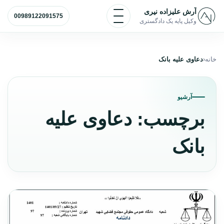
رش به محتوا
باز و بسته کردن منو
آرش علیزاده نیری
00989122091575
وکیل پایه یک دادگستری
خانه
دعاوی علیه بانک
آرشیو
برچسب:
دعاوی علیه
بانک