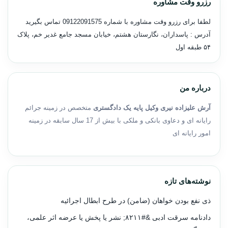
رزرو وقت مشاوره
لطفا برای رزرو وقت مشاوره با شماره
09122091575
تماس بگیرید
آدرس : پاسداران، نگارستان هشتم، خیابان مسجد جامع غدیر خم، پلاک
۵۴ طبقه اول
درباره من
آرش علیزاده نیری وکیل پایه یک دادگستری
متخصص در زمینه جرائم
رایانه ای و دعاوی بانکی و ملکی با بیش از 17 سال سابقه در زمینه
امور رایانه ای
نوشته‌های تازه
ذی نفع بودن خواهان (ضامن) در طرح ابطال اجرائیه
دادنامه سرقت ادبی &#۸۲۱۱; نشر یا پخش یا عرضه اثر علمی،