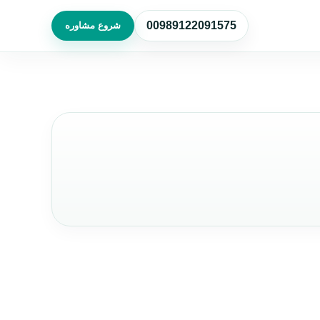
00989122091575
شروع مشاوره