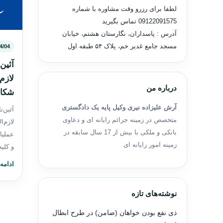
لطفا برای رزرو وقت مشاوره با شماره
09122091575
تماس بگیرید
آدرس : پاسداران، نگارستان هشتم، خیابان
مسجد جامع غدیر خم، پلاک ۵۴ طبقه اول
4/04
آئین
لازم
درباره من
شکای
آرش علیزاده نیری وکیل پایه یک دادگستری
آئین‌
متخصص در زمینه جرائم رایانه ای و دعاوی
لازم‌
بانکی و ملکی با بیش از 17 سال سابقه در
عملیا
زمینه امور رایانه ای
و کلی
ادامه
نوشته‌های تازه
ذی نفع بودن خواهان (ضامن) در طرح ابطال