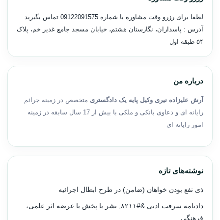
لطفا برای رزرو وقت مشاوره با شماره
09122091575
تماس بگیرید
آدرس : پاسداران، نگارستان هشتم، خیابان مسجد جامع غدیر خم، پلاک
۵۴ طبقه اول
درباره من
آرش علیزاده نیری وکیل پایه یک دادگستری
متخصص در زمینه جرائم
رایانه ای و دعاوی بانکی و ملکی با بیش از 17 سال سابقه در زمینه
امور رایانه ای
نوشته‌های تازه
ذی نفع بودن خواهان (ضامن) در طرح ابطال اجرائیه
دادنامه سرقت ادبی &#۸۲۱۱; نشر یا پخش یا عرضه اثر علمی،
فرهنگی