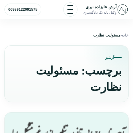
رش به محتوا
باز و بسته کردن منو
آرش علیزاده نیری
00989122091575
وکیل پایه یک دادگستری
خانه
مسئولیت نظارت
آرشیو
برچسب:
مسئولیت
نظارت