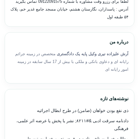
لطفا برای رزرو وقت مشاوره با شماره
09122091575
تماس بگیرید
آدرس : پاسداران، نگارستان هشتم، خیابان مسجد جامع غدیر خم، پلاک
۵۴ طبقه اول
درباره من
آرش علیزاده نیری وکیل پایه یک دادگستری
متخصص در زمینه جرائم
رایانه ای و دعاوی بانکی و ملکی با بیش از 17 سال سابقه در زمینه
امور رایانه ای
نوشته‌های تازه
ذی نفع بودن خواهان (ضامن) در طرح ابطال اجرائیه
دادنامه سرقت ادبی &#۸۲۱۱; نشر یا پخش یا عرضه اثر علمی،
فرهنگی
مطالبه خسارت تاخیر تادیه در فرض تعیین خسارت توسط