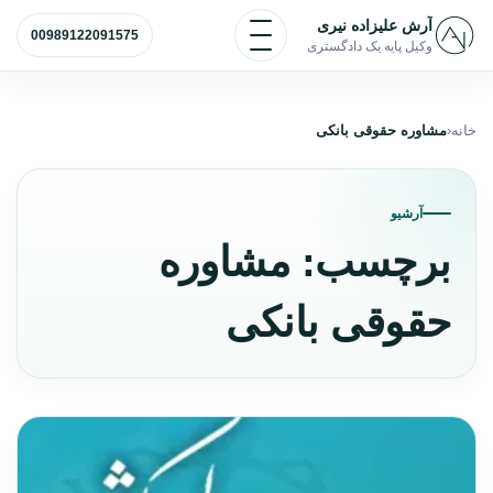
رش به محتوا
باز و بسته کردن منو
آرش علیزاده نیری
00989122091575
وکیل پایه یک دادگستری
خانه
مشاوره حقوقی بانکی
آرشیو
برچسب:
مشاوره
حقوقی بانکی