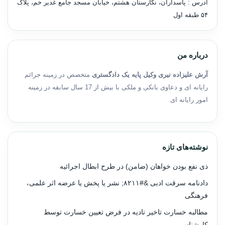
آدرس : پاسداران، نگارستان هشتم، خیابان مسجد جامع غدیر خم، پلاک
۵۴ طبقه اول
درباره من
آرش علیزاده نیری وکیل پایه یک دادگستری
متخصص در زمینه جرائم
رایانه ای و دعاوی بانکی و ملکی با بیش از 17 سال سابقه در زمینه
امور رایانه ای
نوشته‌های تازه
ذی نفع بودن خواهان (ضامن) در طرح ابطال اجرائیه
دادنامه سرقت ادبی &#۸۲۱۱; نشر یا پخش یا عرضه اثر علمی،
فرهنگی
مطالبه خسارت تاخیر تادیه در فرض تعیین خسارت توسط
کارشناس