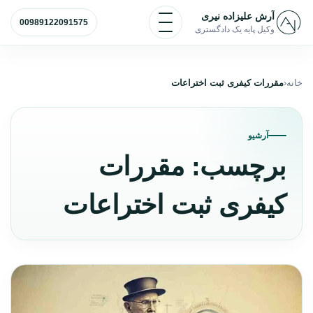
رش به محتوا
باز و بسته کردن منو
آرش علیزاده نیری
00989122091575
وکیل پایه یک دادگستری
خانه
مقررات کیفری ثبت اختراعات
آرشیو
برچسب:
مقررات
کیفری ثبت اختراعات