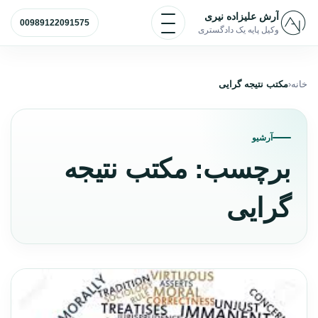
رش به محتوا
آرش علیزاده نیری
باز و بسته کردن منو
00989122091575
وکیل پایه یک دادگستری
خانه
مکتب نتیجه گرایی
آرشیو
برچسب:
مکتب نتیجه
گرایی