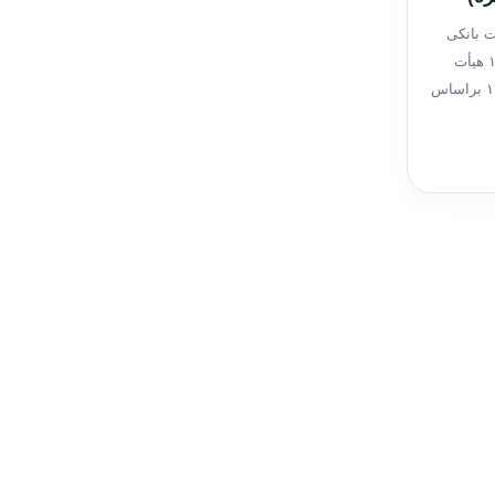
ت بانکی
بدون ربا (بهره) مصوب۱۷/۱۲/۱۳۶۲ ‌هیأت
وزیران در جلسه مورخ ۱۳۶۲٫۱۲٫۱۷ براساس