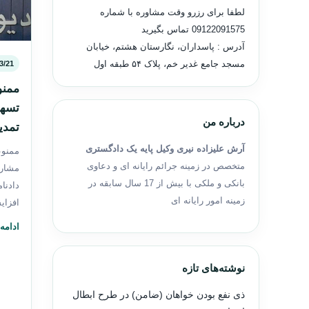
لطفا برای رزرو وقت مشاوره با شماره
09122091575
تماس بگیرید
آدرس : پاسداران، نگارستان هشتم، خیابان
مسجد جامع غدیر خم، پلاک ۵۴ طبقه اول
3/21
ممنو
تسهی
درباره من
تمدی
آرش علیزاده نیری وکیل پایه یک دادگستری
ممنوع
متخصص در زمینه جرائم رایانه ای و دعاوی
مشارک
بانکی و ملکی با بیش از 17 سال سابقه در
دادنا
زمینه امور رایانه ای
افزای
ادامه
نوشته‌های تازه
ذی نفع بودن خواهان (ضامن) در طرح ابطال