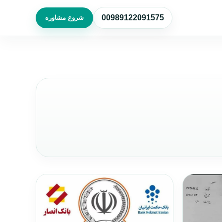
00989122091575
شروع مشاوره