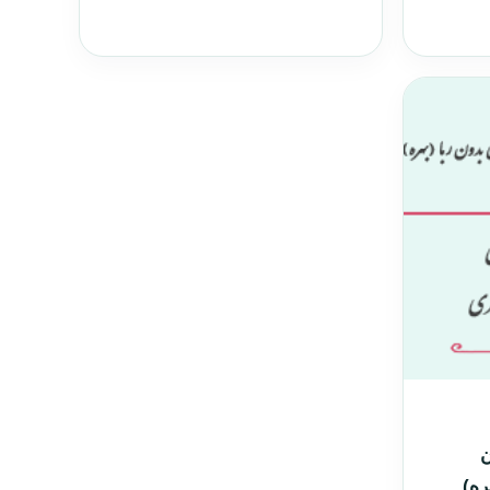
ن
ره)