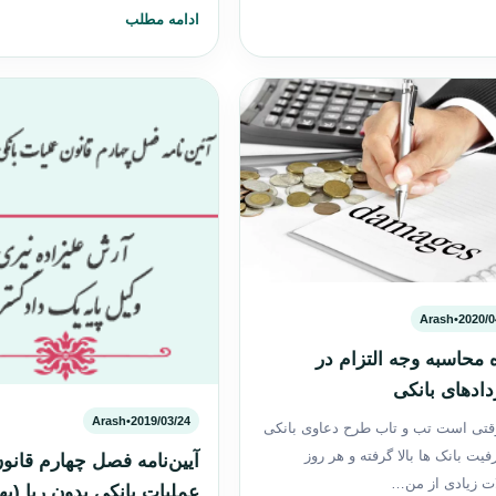
ادامه مطلب
Arash
•
2020/0
 محاسبه وجه التزام در
دادهای بانکی
Arash
•
2019/03/24
قتی است تب و تاب طرح دعاوی بانکی
یت بانک ها بالا گرفته و هر روز
آیین‌نامه فصل چهارم قانو
ت زیادی از من…
عملیات بانکی بدون ربا (به