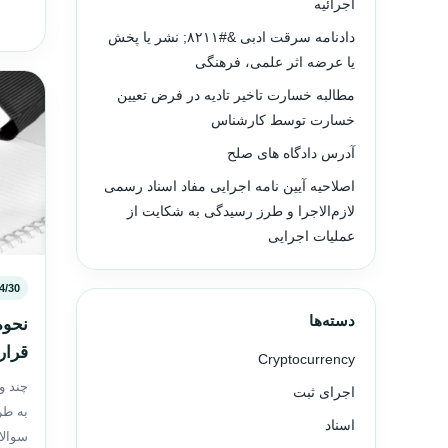
اجرائیه
دادنامه سرقت ادبی &#۸۲۱۱; نشر یا پخش
یا عرضه اثر علمی، فرهنگی
مطالبه خسارت تاخیر تادیه در فرض تعیین
خسارت توسط کارشناس
آدرس دادگاه های صلح
اصلاحیه آیین نامه اجرایی مفاد اسناد رسمی
لازم‌الاجرا و طرز رسیدگی به شکایت از
عملیات اجرایی
4/30
دسته‌ها
نحوه
قرار
Cryptocurrency
چند و
اجرای ثبت
به طرف
اسناد
سوالا