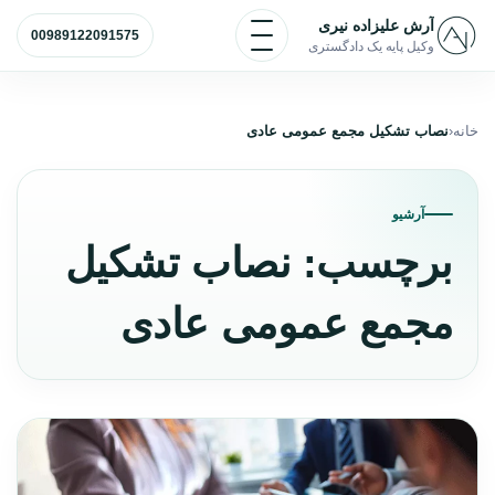
رش به محتوا
باز و بسته کردن منو
آرش علیزاده نیری
00989122091575
وکیل پایه یک دادگستری
خانه
نصاب تشکیل مجمع عمومی عادی
آرشیو
برچسب:
نصاب تشکیل
مجمع عمومی عادی