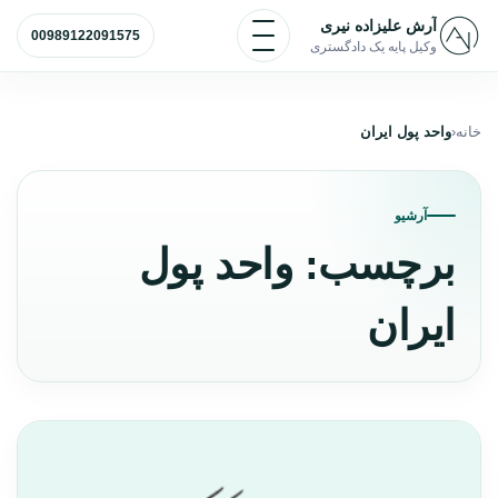
رش به محتوا
باز و بسته کردن منو
آرش علیزاده نیری
00989122091575
وکیل پایه یک دادگستری
خانه
واحد پول ایران
آرشیو
برچسب:
واحد پول
ایران