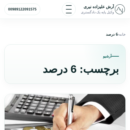
رش به محتوا
باز و بسته کردن منو
آرش علیزاده نیری
00989122091575
وکیل پایه یک دادگستری
خانه
6 درصد
آرشیو
برچسب:
6 درصد