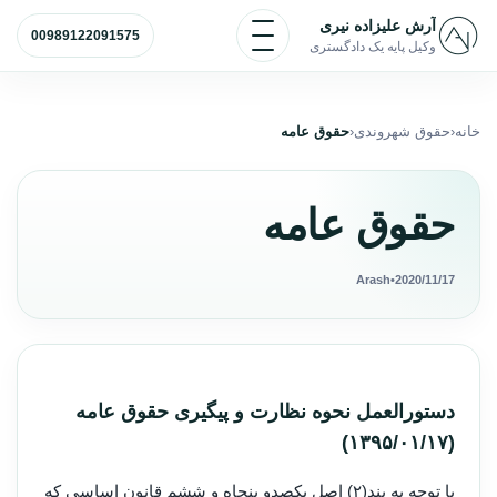
رش به محتوا
باز و بسته کردن منو
آرش علیزاده نیری
00989122091575
وکیل پایه یک دادگستری
خانه
حقوق شهروندی
حقوق عامه
حقوق عامه
Arash
•
2020/11/17
دستورالعمل نحوه نظارت و پیگیری حقوق عامه
(۱۳۹۵/۰۱/۱۷)
با توجه به بند(۲) اصل یکصدو پنجاه و ششم قانون اساسی که