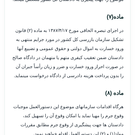
ماده(۷)
در اجرای تبصره الحاقی مورخ ۱۳۸۷/۴/۱۷ به ماده (۲) قانون
تشکیل سازمان بازرسی کل کشور در مورد جرایم منتهی به
ورود خسارت به اموال دولتی و حقوق عمومی و تضییع آنها
دادستان ضمن تعقیب کیفری متهم یا متهمان در دادگاه صالح
در صورت احراز ورود خسارت و ضرر و زیان رأساً جبران آن
را بدون پرداخت هزینه دادرسی از دادگاه درخواست می­نماید.
ماده (۸)
هرگاه اقدامات سازمان­های موضوع این دستورالعمل موجبات
وقوع جرم را مهیا نماید یا امکان وقوع آن را تسهیل کند،
دادستان ها جهت پیشگیری از وقوع جرم مطابق مقررات
مواد(۱) و (۲) این دستورالعمل اقدام خواهند نمود.