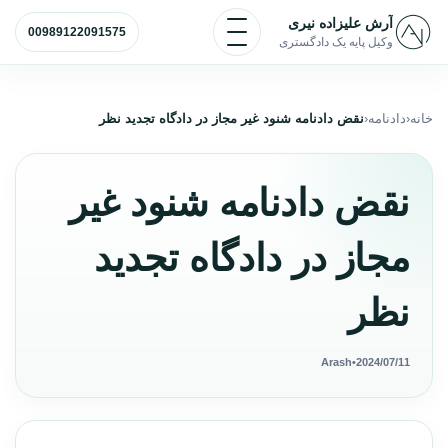
رش به محتوا
باز و بسته کردن منو
آرش علیزاده نیری
00989122091575
وکیل پایه یک دادگستری
خانه
دادنامه
نقض دادنامه شنود غیر مجاز در دادگاه تجدید نظر
نقض دادنامه شنود غیر
مجاز در دادگاه تجدید
نظر
Arash
•
2024/07/11